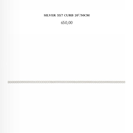
SILVER 33/7 CURB 20"/50CM
Pris
650,00