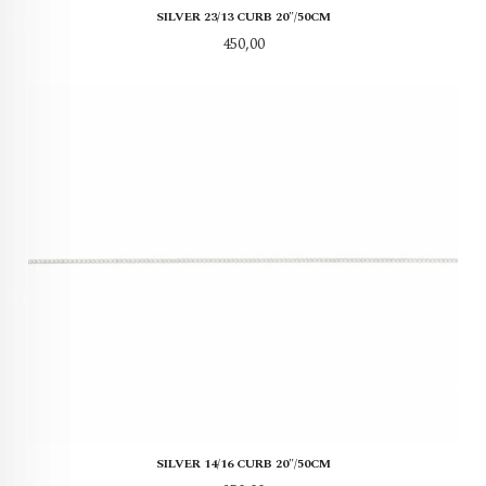
SILVER 23/13 CURB 20"/50CM
Pris
450,00
SILVER 14/16 CURB 20"/50CM