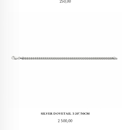
Pris
250,00
SILVER DOVETAIL 3 20"/50CM
Pris
2 500,00