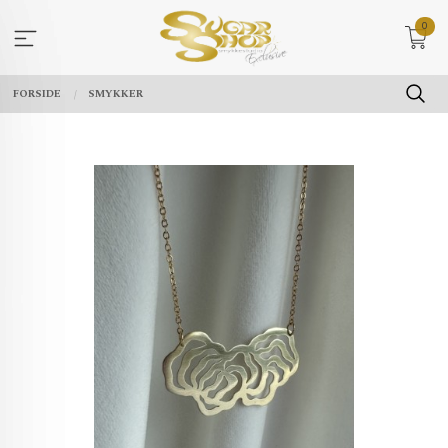
Gå
0
til
innholdet
FORSIDE
SMYKKER