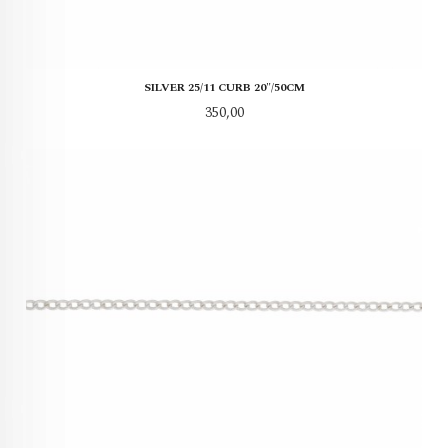
SILVER 25/11 CURB 20"/50CM
Pris
350,00