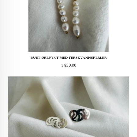
BUET ØREPYNT MED FERSKVANNSPERLER
Pris
1 850,00