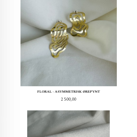
FLORAL - ASYMMETRISK ØREPYNT
Pris
2 500,00