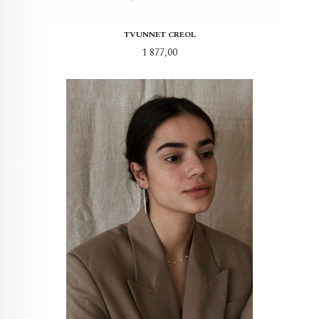
TVUNNET CREOL
Pris
1 877,00