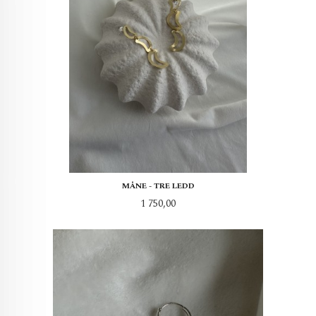
MÅNE - TRE LEDD
Pris
1 750,00