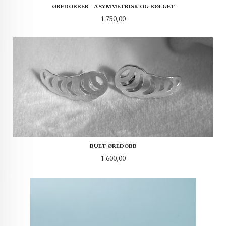
ØREDOBBER - ASYMMETRISK OG BØLGET
Pris
1 750,00
BUET ØREDOBB
Pris
1 600,00