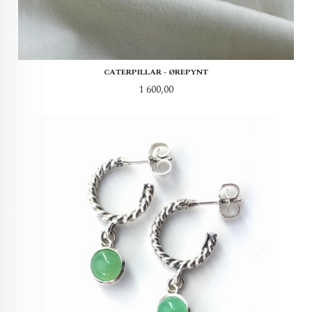
CATERPILLAR - ØREPYNT
Pris
1 600,00