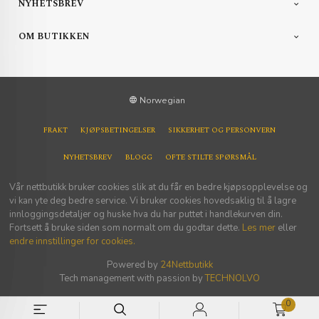
NYHETSBREV
OM BUTIKKEN
Norwegian
FRAKT
KJØPSBETINGELSER
SIKKERHET OG PERSONVERN
NYHETSBREV
BLOGG
OFTE STILTE SPØRSMÅL
Vår nettbutikk bruker cookies slik at du får en bedre kjøpsopplevelse og
vi kan yte deg bedre service. Vi bruker cookies hovedsaklig til å lagre
innloggingsdetaljer og huske hva du har puttet i handlekurven din.
Fortsett å bruke siden som normalt om du godtar dette.
Les mer
eller
endre innstillinger for cookies.
Powered by
24Nettbutikk
Tech management with passion by
TECHNOLVO
0