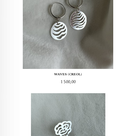
WAVES (CREOL)
Pris
1 500,00