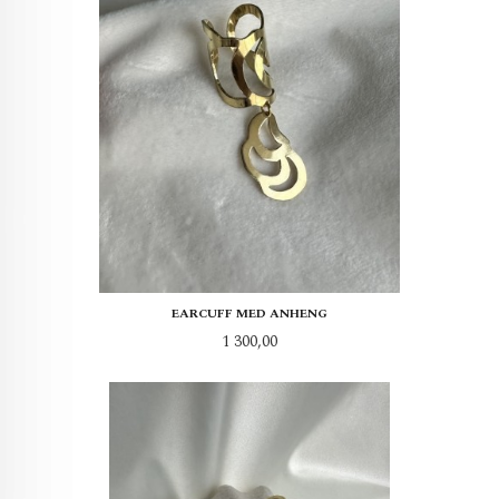
EARCUFF MED ANHENG
Pris
1 300,00