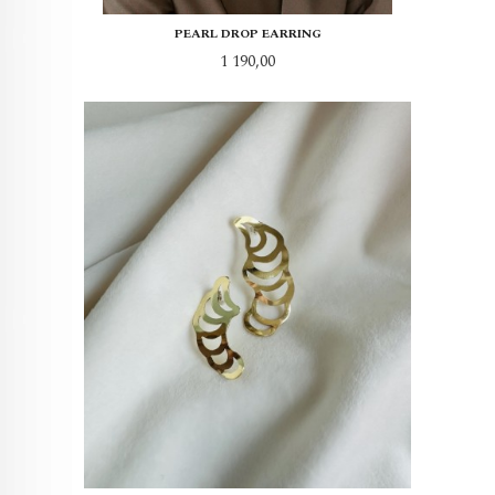
PEARL DROP EARRING
Pris
1 190,00