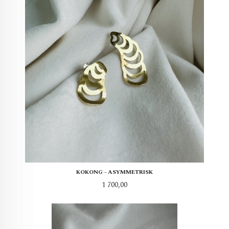
KOKONG - ASYMMETRISK
Pris
1 700,00