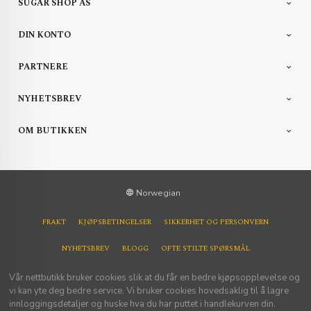
SUGAR SHOP AS
DIN KONTO
PARTNERE
NYHETSBREV
OM BUTIKKEN
Norwegian
FRAKT
KJØPSBETINGELSER
SIKKERHET OG PERSONVERN
NYHETSBREV
BLOGG
OFTE STILTE SPØRSMÅL
Vår nettbutikk bruker cookies slik at du får en bedre kjøpsopplevelse og
vi kan yte deg bedre service. Vi bruker cookies hovedsaklig til å lagre
innloggingsdetaljer og huske hva du har puttet i handlekurven din.