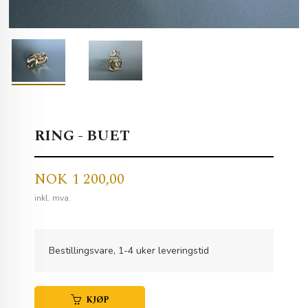
RING - BUET
Pris
NOK
1 200,00
inkl. mva.
Bestillingsvare, 1-4 uker leveringstid
KJØP