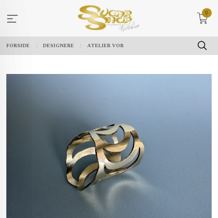
Gå
0
til
innholdet
FORSIDE
DESIGNERE
ATELIER VOR