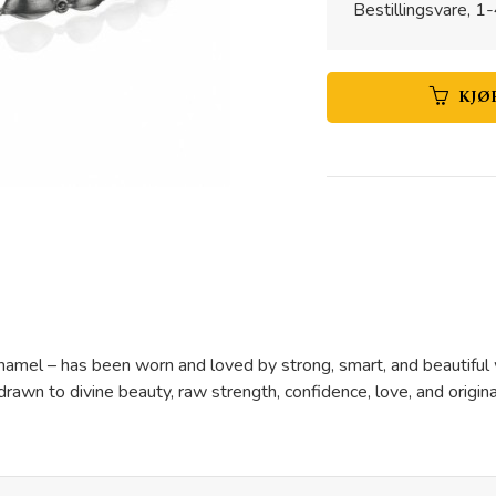
Bestillingsvare, 1-
KJØ
d enamel – has been worn and loved by strong, smart, and beauti
drawn to divine beauty, raw strength, confidence, love, and origina