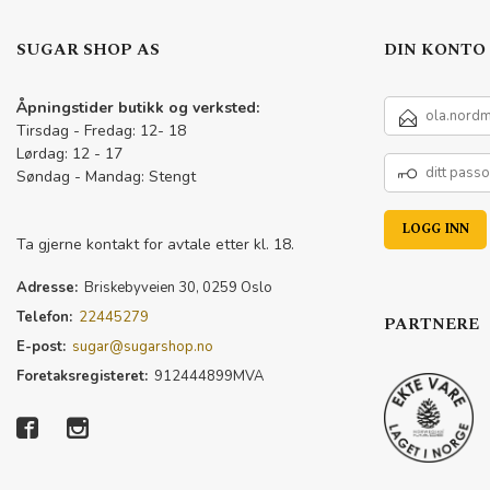
SUGAR SHOP AS
DIN KONTO
E-
Åpningstider butikk og verksted:
POSTADRESSE
Tirsdag - Fredag: 12- 18
Lørdag: 12 - 17
DITT
Søndag - Mandag: Stengt
PASSORD
Ta gjerne kontakt for avtale etter kl. 18.
Adresse:
Briskebyveien 30, 0259 Oslo
Telefon:
22445279
PARTNERE
E-post:
sugar@sugarshop.no
Foretaksregisteret:
912444899MVA