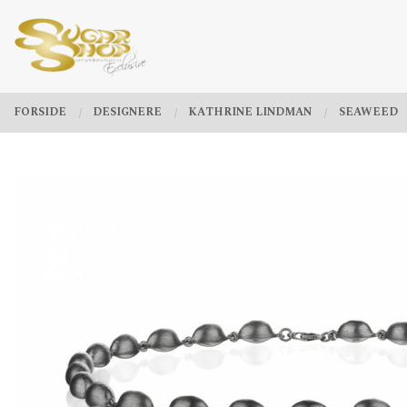
Gå
Lukk
PRODUKTER
til
innholdet
FORSIDE
DESIGNERE
KATHRINE LINDMAN
SEAWEED