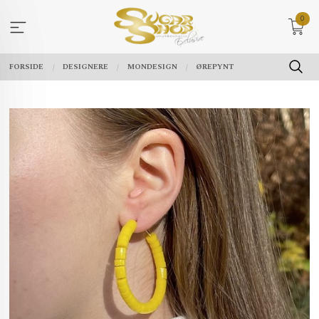
Gå
0
til
innholdet
FORSIDE
DESIGNERE
MONDESIGN
ØREPYNT