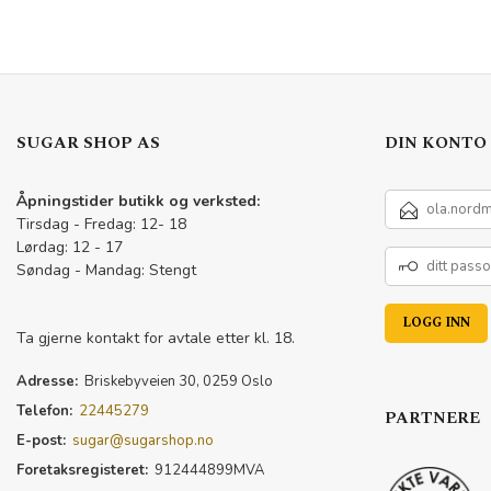
SUGAR SHOP AS
DIN KONTO
E-
Åpningstider butikk og verksted:
POSTADRESSE
Tirsdag - Fredag: 12- 18
Lørdag: 12 - 17
DITT
Søndag - Mandag: Stengt
PASSORD
Ta gjerne kontakt for avtale etter kl. 18.
Adresse:
Briskebyveien 30, 0259 Oslo
Telefon:
22445279
PARTNERE
E-post:
sugar@sugarshop.no
Foretaksregisteret:
912444899MVA