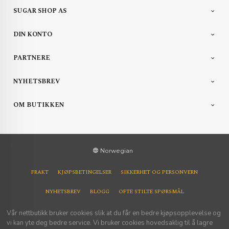
SUGAR SHOP AS
DIN KONTO
PARTNERE
NYHETSBREV
OM BUTIKKEN
Norwegian
FRAKT
KJØPSBETINGELSER
SIKKERHET OG PERSONVERN
NYHETSBREV
BLOGG
OFTE STILTE SPØRSMÅL
Vår nettbutikk bruker cookies slik at du får en bedre kjøpsopplevelse og
vi kan yte deg bedre service. Vi bruker cookies hovedsaklig til å lagre