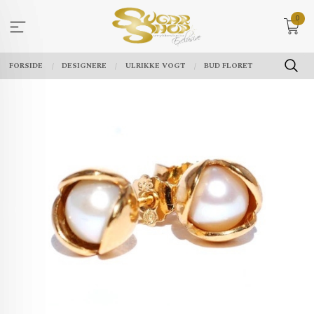
Gå
0
til
innholdet
FORSIDE
DESIGNERE
ULRIKKE VOGT
BUD FLORET