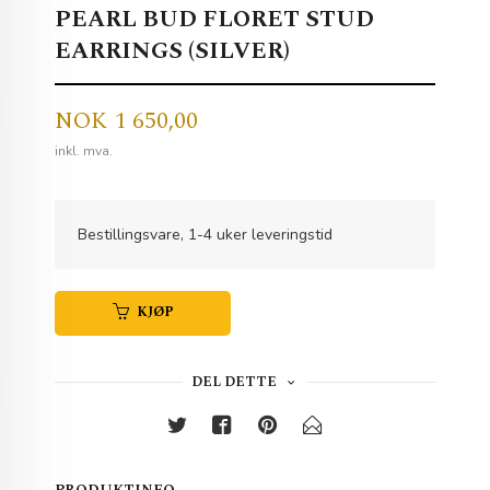
PEARL BUD FLORET STUD
EARRINGS (SILVER)
Pris
NOK
1 650,00
inkl. mva.
Bestillingsvare, 1-4 uker leveringstid
KJØP
DEL DETTE