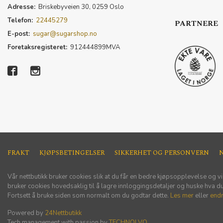
Adresse:
Briskebyveien 30, 0259 Oslo
Telefon:
22445279
PARTNERE
E-post:
sugar@sugarshop.no
Foretaksregisteret:
912444899MVA
FRAKT
KJØPSBETINGELSER
SIKKERHET OG PERSONVERN
Vår nettbutikk bruker cookies slik at du får en bedre kjøpsopplevelse og vi
bruker cookies hovedsaklig til å lagre innloggingsdetaljer og huske hva du 
Fortsett å bruke siden som normalt om du godtar dette.
Les mer
eller
endr
Powered by
24Nettbutikk
Tech management with passion by
TECHNOLVO