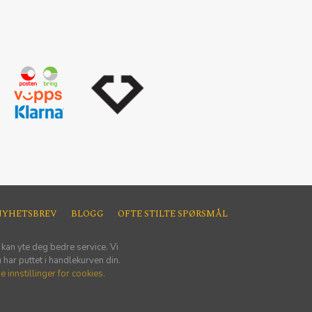
NYHETSBREV
BLOGG
OFTE STILTE SPØRSMÅL
 kan yte deg bedre service. Vi
har puttet i handlekurven din.
e innstillinger for cookies.