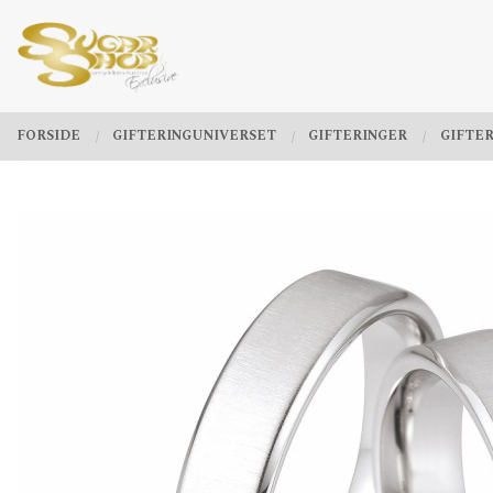
Gå
Lukk
PRODUKTER
til
innholdet
FORSIDE
GIFTERINGUNIVERSET
GIFTERINGER
GIFTER