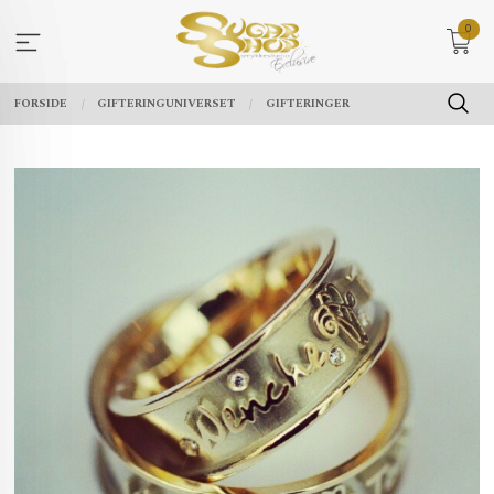
Gå
0
til
innholdet
FORSIDE
GIFTERINGUNIVERSET
GIFTERINGER