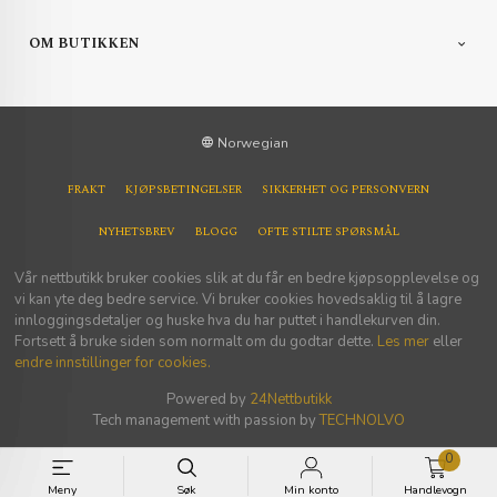
OM BUTIKKEN
Norwegian
FRAKT
KJØPSBETINGELSER
SIKKERHET OG PERSONVERN
NYHETSBREV
BLOGG
OFTE STILTE SPØRSMÅL
Vår nettbutikk bruker cookies slik at du får en bedre kjøpsopplevelse og
vi kan yte deg bedre service. Vi bruker cookies hovedsaklig til å lagre
innloggingsdetaljer og huske hva du har puttet i handlekurven din.
Fortsett å bruke siden som normalt om du godtar dette.
Les mer
eller
endre innstillinger for cookies.
Powered by
24Nettbutikk
Tech management with passion by
TECHNOLVO
0
Meny
Søk
Min konto
Handlevogn