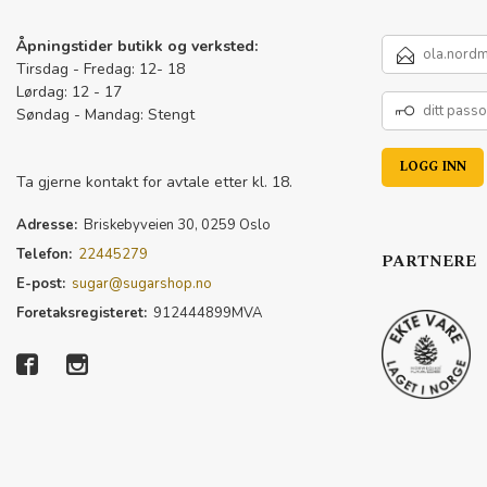
E-
Åpningstider butikk og verksted:
POSTADRESSE
Tirsdag - Fredag: 12- 18
Lørdag: 12 - 17
DITT
Søndag - Mandag: Stengt
PASSORD
Ta gjerne kontakt for avtale etter kl. 18.
Adresse:
Briskebyveien 30, 0259 Oslo
Telefon:
22445279
PARTNERE
E-post:
sugar@sugarshop.no
Foretaksregisteret:
912444899MVA