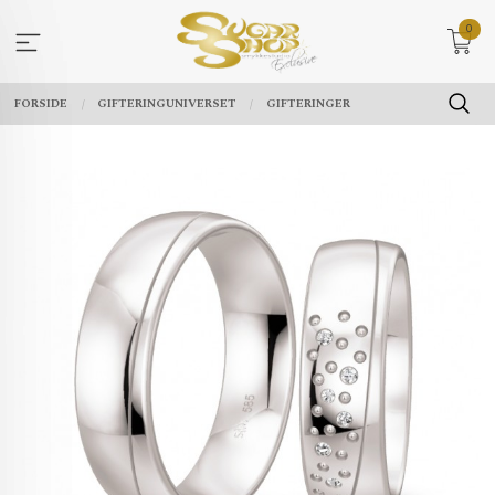
Gå
0
til
innholdet
FORSIDE
GIFTERINGUNIVERSET
GIFTERINGER