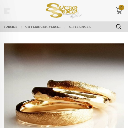
Gå
0
til
innholdet
FORSIDE
GIFTERINGUNIVERSET
GIFTERINGER