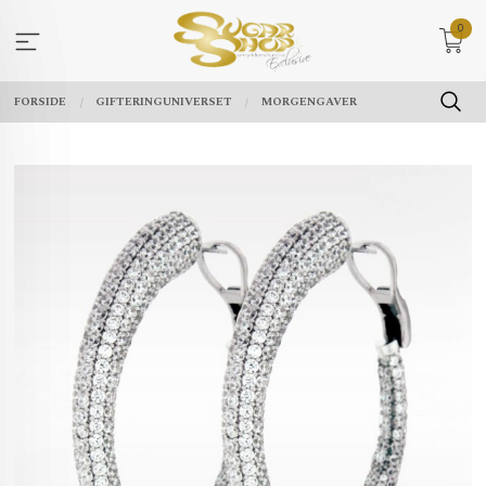
Gå
0
til
innholdet
FORSIDE
GIFTERINGUNIVERSET
MORGENGAVER