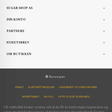
SUGAR SHOP AS
DIN KONTO
PARTNERE
NYHETSBREV
OM BUTIKKEN
Norwegian
FRAKT
KJØPSBETINGELSER
SIKKERHET OG PERSONVERN
NYHETSBREV
BLOGG
OFTE STILTE SPØRSMÅL
Vår nettbutikk bruker cookies slik at du får en bedre kjøpsopplevelse og
vi kan yte deg bedre service. Vi bruker cookies hovedsaklig til å lagre