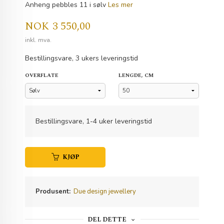
Anheng pebbles 11 i sølv
Les mer
Pris
NOK
3 550,00
inkl. mva.
Bestillingsvare, 3 ukers leveringstid
OVERFLATE
LENGDE, CM
Bestillingsvare, 1-4 uker leveringstid
KJØP
Produsent:
Due design jewellery
DEL DETTE