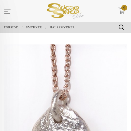
Gå
0
til
innholdet
FORSIDE
SMYKKER
HALSSMYKKER