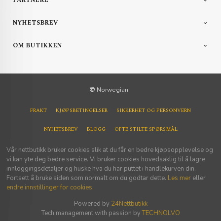
PARTNERE
NYHETSBREV
OM BUTIKKEN
Norwegian
FRAKT
KJØPSBETINGELSER
SIKKERHET OG PERSONVERN
NYHETSBREV
BLOGG
OFTE STILTE SPØRSMÅL
Vår nettbutikk bruker cookies slik at du får en bedre kjøpsopplevelse og
vi kan yte deg bedre service. Vi bruker cookies hovedsaklig til å lagre
innloggingsdetaljer og huske hva du har puttet i handlekurven din.
Fortsett å bruke siden som normalt om du godtar dette.
Les mer
eller
endre innstillinger for cookies.
Powered by
24Nettbutikk
Tech management with passion by
TECHNOLVO