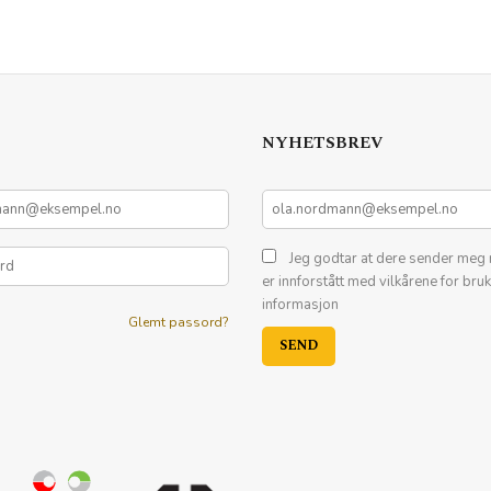
LES MER
LES MER
NYHETSBREV
Jeg godtar at dere sender meg 
er innforstått med vilkårene for bru
informasjon
Glemt passord?