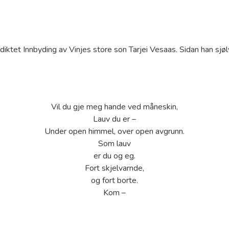
diktet Innbyding av Vinjes store son Tarjei Vesaas. Sidan han sjølv
Vil du gje meg hande ved måneskin,
Lauv du er –
Under open himmel, over open avgrunn.
Som lauv
er du og eg.
Fort skjelvarnde,
og fort borte.
Kom –