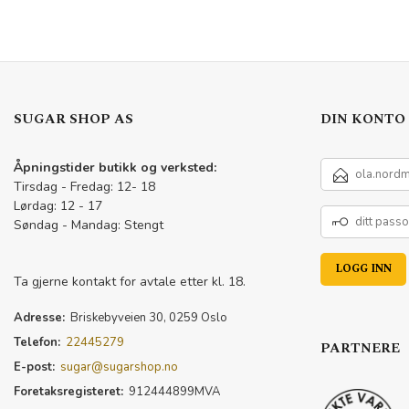
LES MER
SUGAR SHOP AS
DIN KONTO
E-
Åpningstider butikk og verksted:
POSTADRESSE
Tirsdag - Fredag: 12- 18
Lørdag: 12 - 17
DITT
Søndag - Mandag: Stengt
PASSORD
Ta gjerne kontakt for avtale etter kl. 18.
Adresse:
Briskebyveien 30, 0259 Oslo
Telefon:
22445279
PARTNERE
E-post:
sugar@sugarshop.no
Foretaksregisteret:
912444899MVA