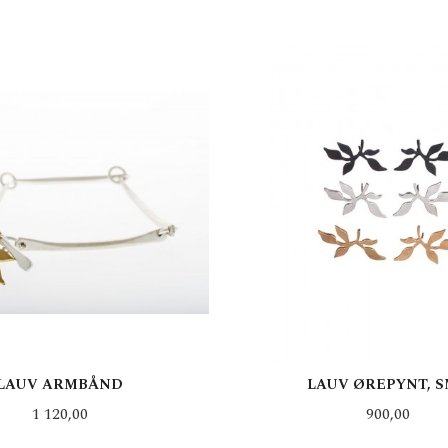
LAUV ARMBÅND
LAUV ØREPYNT, 
Pris
Pris
1 120,00
900,00