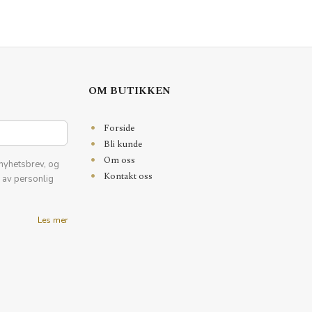
LES MER
OM BUTIKKEN
Forside
Bli kunde
Om oss
nyhetsbrev, og
Kontakt oss
k av personlig
Les mer