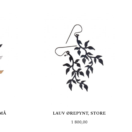
SMÅ
LAUV ØREPYNT, STORE
Pris
1 800,00