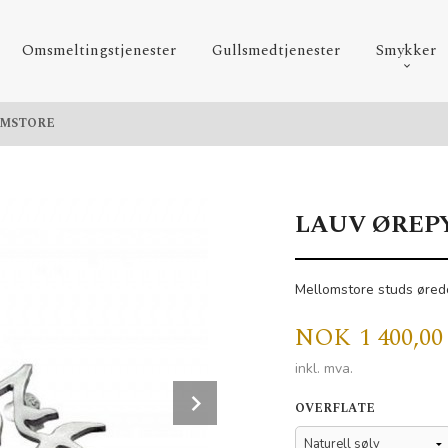
Omsmeltingstjenester
Gullsmedtjenester
Smykker
OMSTORE
LAUV ØREP
Mellomstore studs øred
Pris
NOK
1 400,00
inkl. mva.
Next
OVERFLATE