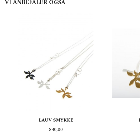
VI ANBEFALER OGSÅ
LAUV SMYKKE
Pris
840,00