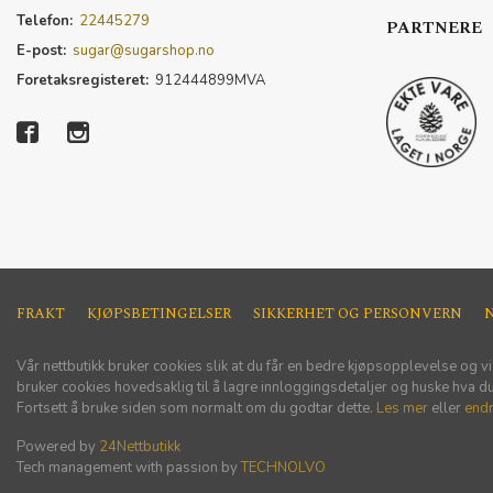
Telefon:
22445279
PARTNERE
E-post:
sugar@sugarshop.no
Foretaksregisteret:
912444899MVA
FRAKT
KJØPSBETINGELSER
SIKKERHET OG PERSONVERN
Vår nettbutikk bruker cookies slik at du får en bedre kjøpsopplevelse og vi
bruker cookies hovedsaklig til å lagre innloggingsdetaljer og huske hva du 
Fortsett å bruke siden som normalt om du godtar dette.
Les mer
eller
endr
Powered by
24Nettbutikk
Tech management with passion by
TECHNOLVO