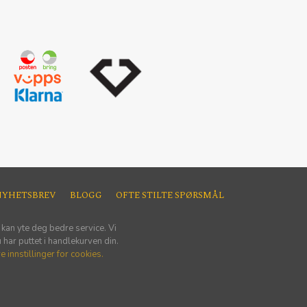
NYHETSBREV
BLOGG
OFTE STILTE SPØRSMÅL
 kan yte deg bedre service. Vi
har puttet i handlekurven din.
e innstillinger for cookies.