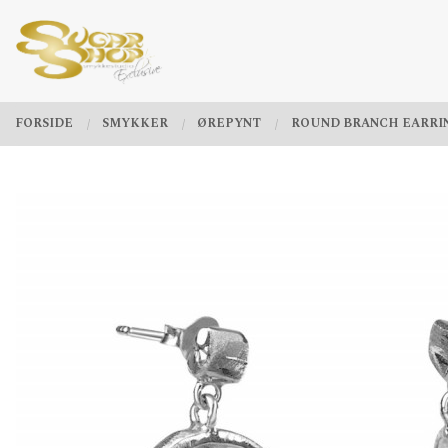
Gå
Lukk
PRODUKTER
til
innholdet
FORSIDE
SMYKKER
ØREPYNT
ROUND BRANCH EARRI