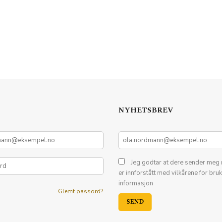
NYHETSBREV
Jeg godtar at dere sender meg 
er innforstått med vilkårene for bru
informasjon
Glemt passord?