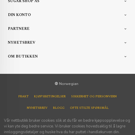
SUGAR SHOP AS
DIN KONTO
PARTNERE
NYHETSBREV
OM BUTIKKEN
Norwegian
FRAKT
KJØPSBETINGELSER
SIKKERHET OG PERSONVERN
NYHETSBREV
BLOGG
OFTE STILTE SPØRSMÅL
Vår nettbutikk bruker cookies slik at du får en bedre kjøpsopplevelse og
vi kan yte deg bedre service. Vi bruker cookies hovedsaklig til å lagre
innloggingsdetaljer og huske hva du har puttet i handlekurven din.