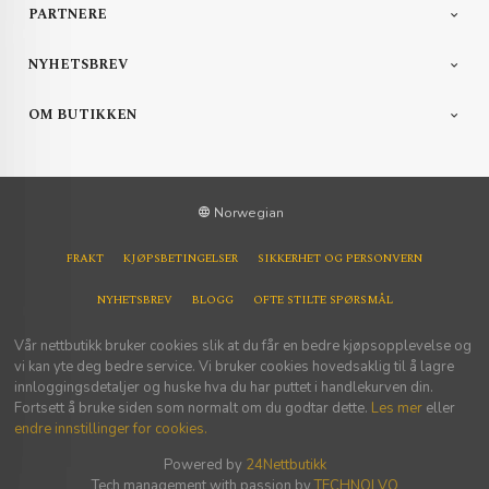
PARTNERE
NYHETSBREV
OM BUTIKKEN
Norwegian
FRAKT
KJØPSBETINGELSER
SIKKERHET OG PERSONVERN
NYHETSBREV
BLOGG
OFTE STILTE SPØRSMÅL
Vår nettbutikk bruker cookies slik at du får en bedre kjøpsopplevelse og
vi kan yte deg bedre service. Vi bruker cookies hovedsaklig til å lagre
innloggingsdetaljer og huske hva du har puttet i handlekurven din.
Fortsett å bruke siden som normalt om du godtar dette.
Les mer
eller
endre innstillinger for cookies.
Powered by
24Nettbutikk
Tech management with passion by
TECHNOLVO