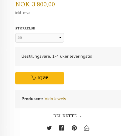
Pris
NOK
3 800,00
inkl. mva.
STØRRELSE
Bestillingsvare, 1-4 uker leveringstid
KJØP
Produsent:
Vido Jewels
DEL DETTE