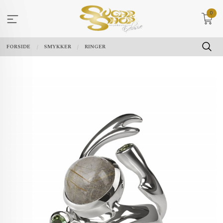
Gå
0
til
innholdet
FORSIDE
SMYKKER
RINGER