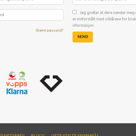
Jeg godtar at dere sender meg 
er innforstått med vilkårene for bru
informasjon
Glemt passord?
NYHETSBREV
BLOGG
OFTE STILTE SPØRSMÅL