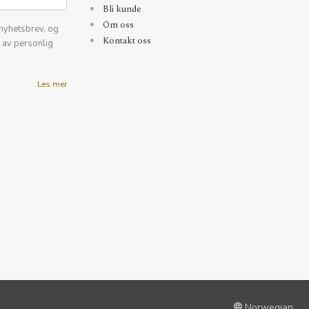
Bli kunde
Om oss
nyhetsbrev, og
Kontakt oss
k av personlig
Les mer
Norwegian