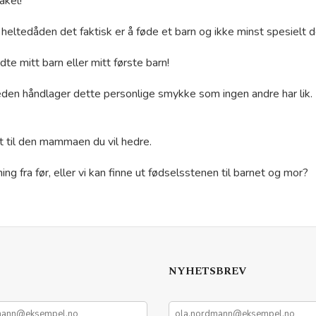
akel!
eltedåden det faktisk er å føde et barn og ikke minst spesielt de
dte mitt barn eller mitt første barn!
eden håndlager dette personlige smykke som ingen andre har lik. D
t til den mammaen du vil hedre.
g fra før, eller vi kan finne ut fødselsstenen til barnet og mor?
NYHETSBREV