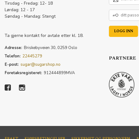
POSTADRESSE
Tirsdag - Fredag: 12- 18
Lørdag: 12 - 17
DITT
Søndag - Mandag: Stengt
PASSORD
Ta gjerne kontakt for avtale etter kl. 18.
Adresse:
Briskebyveien 30, 0259 Oslo
Telefon:
22445279
PARTNERE
E-post:
sugar@sugarshop.no
Foretaksregisteret:
912444899MVA
FRAKT
KJØPSBETINGELSER
SIKKERHET OG PERSONVERN