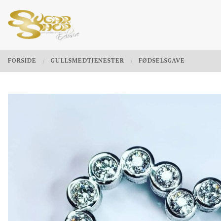
Gå
Lukk
PRODUKTER
til
innholdet
FORSIDE
GULLSMEDTJENESTER
FØDSELSGAVE