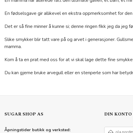
En mamma har allerede fått den ultimate gaven, et barn, et mir
En fødselsgave gir allikevel en ekstra oppmerksomhet for den h
Det er så fine minner å kunne si; denne ringen fikk jeg da jeg fø
Slike smykker blir tatt vare på og arvet i generasjoner. Gullsm
mamma.
Kom å ta en prat med oss for at vi skal lage dette fine smykke
Du kan gjerne bruke arvegull eller en stenperle som har betydnin
SUGAR SHOP AS
DIN KONTO
E-
Åpningstider butikk og verksted: