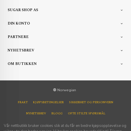
SUGAR SHOP AS
DIN KONTO
PARTNERE
NYHETSBREV
OM BUTIKKEN
Norwegian
FRAKT
KJØPSBETINGELSER
SIKKERHET OG PERSONVERN
NYHETSBREV
BLOGG
OFTE STILTE SPØRSMÅL
Vår nettbutikk bruker cookies slik at du får en bedre kjøpsopplevelse og