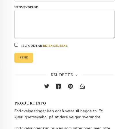
HENVENDELSE
JEG GODTAR
BETINGELSENE
SEND
DEL DETTE
PRODUKTINFO
Forlovelsesringer kan også være til begge to! Et
kjærlighetssymbol på at dere velger hverandre.
Forlovelsringer kan brukes som gifteringer, men ofte