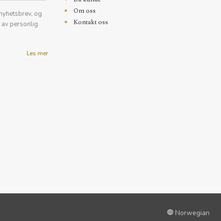
Om oss
nyhetsbrev, og
Kontakt oss
k av personlig
Les mer
Norwegian