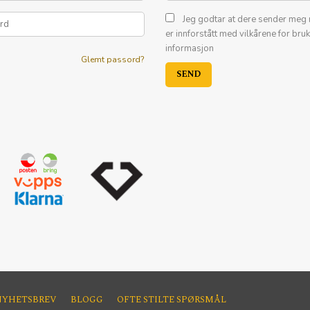
Jeg godtar at dere sender meg 
er innforstått med vilkårene for bru
informasjon
Glemt passord?
NYHETSBREV
BLOGG
OFTE STILTE SPØRSMÅL