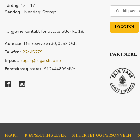
Lørdag: 12 - 17
DITT
Søndag - Mandag: Stengt
PASSORD
Ta gjerne kontakt for avtale etter kl. 18.
Adresse:
Briskebyveien 30, 0259 Oslo
Telefon:
22445279
PARTNERE
E-post:
sugar@sugarshop.no
Foretaksregisteret:
912444899MVA
FRAKT
KJØPSBETINGELSER
SIKKERHET OG PERSONVERN