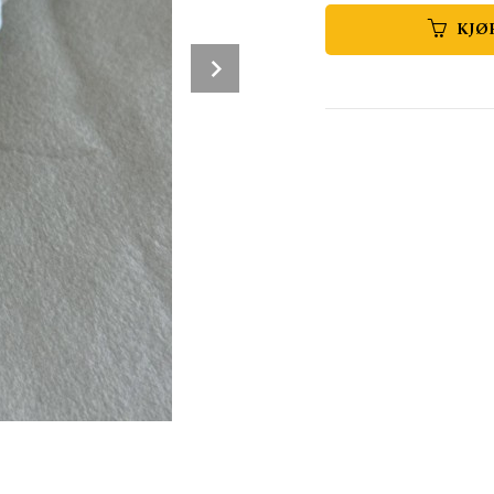
KJØ
Next